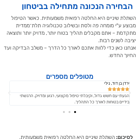
הבחירה הנכונה מתחילה בביטחון
השתלת שיניים היא החלטה רפואית משמעותית. כאשר הטיפול
מבוצע ע"י מומחה פה ולסת ובשילוב טכנולוגיה תלת־ממדית
מתקדמת – אתם מקבלים תהליך בטוח יותר, מדויק יותר ותוצאה
יציבה לשנים רבות.
אנחנו כאן כדי ללוות אתכם לאורך כל הדרך – משלב הבדיקה ועד
החיוך החדש.
מטופלים מספרים
ירדן בן דוד, נילי
תמיר







הגעתי עם חשש גדול, וקיבלתי טיפול מקצועי, רגוע ומדויק. הרגשתי
הגע
בידיים בטוחות לאורך כל התהליך.
הסבר
לסיכום:
השתלת שיניים היא החלטה רפואית משמעותית.