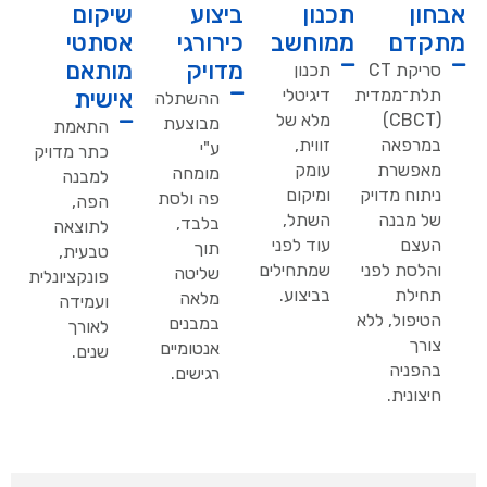
אבחון
תכנון
ביצוע
שיקום
מתקדם
ממוחשב
כירורגי
אסתטי
מדויק
מותאם
סריקת CT
תכנון
תלת־ממדית
דיגיטלי
אישית
ההשתלה
(CBCT)
מלא של
מבוצעת
התאמת
במרפאה
זווית,
ע"י
כתר מדויק
מאפשרת
עומק
מומחה
למבנה
ניתוח מדויק
ומיקום
פה ולסת
הפה,
של מבנה
השתל,
בלבד,
לתוצאה
העצם
עוד לפני
תוך
טבעית,
והלסת לפני
שמתחילים
שליטה
פונקציונלית
תחילת
בביצוע.
מלאה
ועמידה
הטיפול, ללא
במבנים
לאורך
צורך
אנטומיים
שנים.
בהפניה
רגישים.
חיצונית.